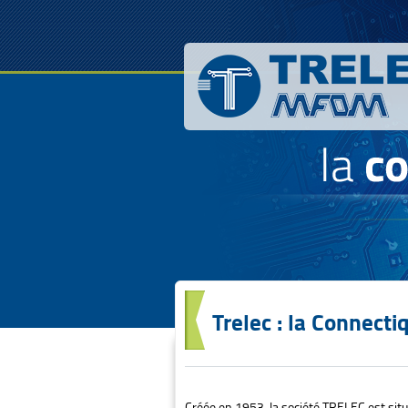
Trelec : la Connect
Créée en 1953, la société TRELEC est situ