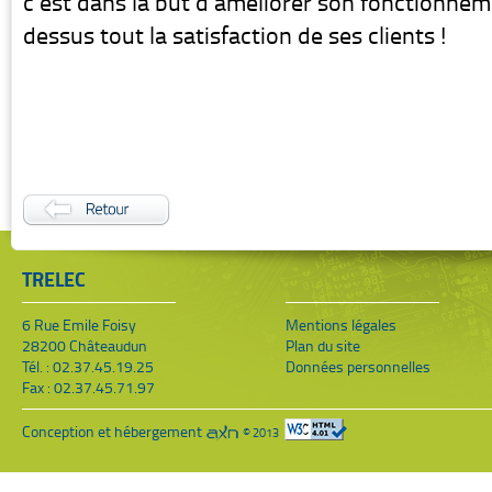
c'est dans la but d'améliorer son fonctionnem
dessus tout la satisfaction de ses clients !
TRELEC
6 Rue Emile Foisy
Mentions légales
28200 Châteaudun
Plan du site
Tél. : 02.37.45.19.25
Données personnelles
Fax : 02.37.45.71.97
Conception et hébergement
© 2013