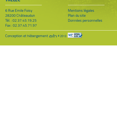
6 Rue Emile Foisy
Mentions légales
28200 Châteaudun
Plan du site
Tél. : 02.37.45.19.25
Données personnelles
Fax : 02.37.45.71.97
Conception et hébergement
© 2013