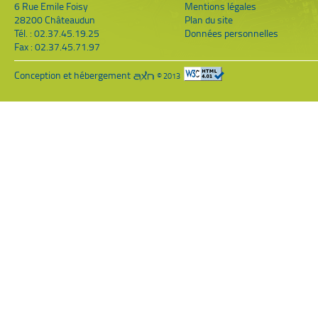
6 Rue Emile Foisy
Mentions légales
28200 Châteaudun
Plan du site
Tél. : 02.37.45.19.25
Données personnelles
Fax : 02.37.45.71.97
Conception et hébergement
© 2013