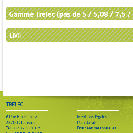
Gamme Trelec (pas de 5 / 5,08 / 7,5 /
LMI
TRELEC
6 Rue Emile Foisy
Mentions légales
28200 Châteaudun
Plan du site
Tél. : 02.37.45.19.25
Données personnelles