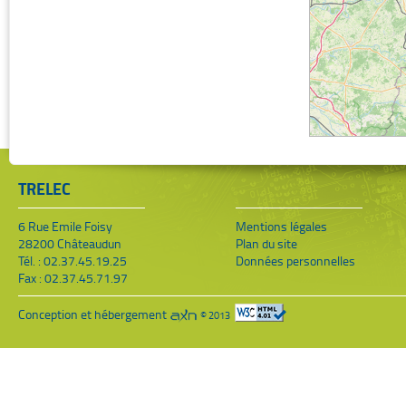
TRELEC
6 Rue Emile Foisy
Mentions légales
28200 Châteaudun
Plan du site
Tél. : 02.37.45.19.25
Données personnelles
Fax : 02.37.45.71.97
Conception et hébergement
© 2013