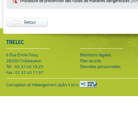
Procédure de prévention des fuites de matières dangereuses
(pdf
TRELEC
6 Rue Emile Foisy
Mentions légales
28200 Châteaudun
Plan du site
Tél. : 02.37.45.19.25
Données personnelles
Fax : 02.37.45.71.97
Conception et hébergement
© 2013